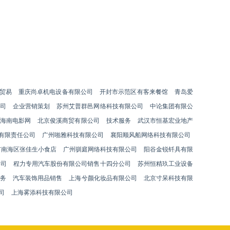
贸易
重庆尚卓机电设备有限公司
开封市示范区有客来餐馆
青岛爱
司
企业营销策划
苏州艾普群邑网络科技有限公司
中论集团有限公
海南电影网
北京俊溪商贸有限公司
技术服务
武汉市恒基宏业地产
有限责任公司
广州啪雅科技有限公司
襄阳顺风船网络科技有限公司
市南海区张佳生小食店
广州驯庭网络科技有限公司
阳谷金锐钎具有限
公司
程力专用汽车股份有限公司销售十四分公司
苏州恒精玖工业设备
服务
汽车装饰用品销售
上海兮颜化妆品有限公司
北京寸呆科技有限
司
上海雾添科技有限公司