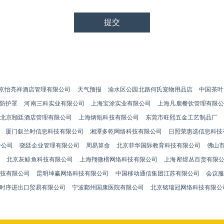
京怡亮祥酒店管理有限公司
天气预报
渝水区公园北路何氏宠物用品店
中国茶叶
防护罩
河南三科实业有限公司
上海宝涂实业有限公司
上海凡鹿餐饮管理有限公
北京颐廷酒店管理有限公司
上海炳瓴科技有限公司
东莞市旺熙五金工艺制品厂
厦门叙兰时信息科技有限公司
湘潭多乾网络科技有限公司
日照荣惠选信息科技
分公司
骁廷企业管理有限公司
周易算命
北京菲华国际教育科技有限公司
佛山
司
北京灰鲸鱼科技有限公司
上海翔微楷网络科技有限公司
上海邴煜丛百货有限
技有限公司
昆明坤赢网络科技有限公司
中国移动通信集团江苏有限公司
会议
时序进出口贸易有限公司
宁波鄞州国康医院有限公司
北京铭瑞冠网络科技有限公