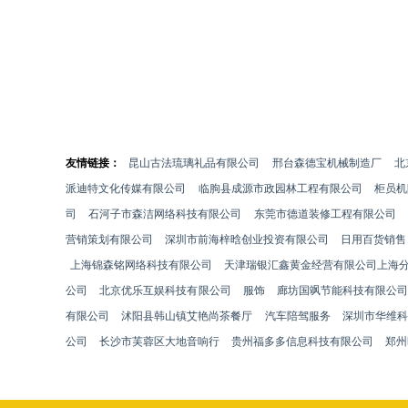
友情链接：
昆山古法琉璃礼品有限公司
邢台森德宝机械制造厂
北
派迪特文化传媒有限公司
临朐县成源市政园林工程有限公司
柜员机
司
石河子市森洁网络科技有限公司
东莞市德道装修工程有限公司
营销策划有限公司
深圳市前海梓晗创业投资有限公司
日用百货销售
上海锦森铭网络科技有限公司
天津瑞银汇鑫黄金经营有限公司上海
公司
北京优乐互娱科技有限公司
服饰
廊坊国飒节能科技有限公
有限公司
沭阳县韩山镇艾艳尚茶餐厅
汽车陪驾服务
深圳市华维科
公司
长沙市芙蓉区大地音响行
贵州福多多信息科技有限公司
郑州